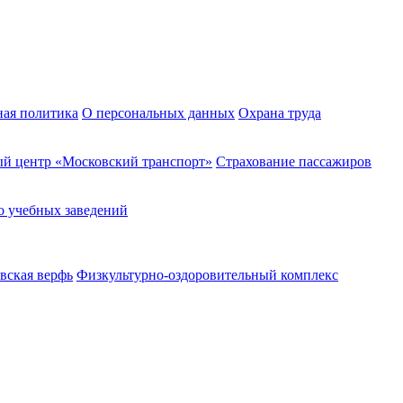
ная политика
О персональных данных
Охрана труда
й центр «Московский транспорт»
Страхование пассажиров
о учебных заведений
вская верфь
Физкультурно-оздоровительный комплекс