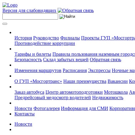
Версия для слабовидящих
История
Руководство
Филиалы
Проекты ГУП «Мосгортр
Противодействие коррупции
Тарифы и билеты
Правила пользования наземным городс
Безопасность
Склад забытых вещей
Обратная связь
Изменения маршрутов
Расписания
Экспрессы
Ночные м
О ГУП «Мосгортранс»
Наши преимущества
Вакансии
Ко
Заказ автобуса
Центр автомотоподготовки
Мотошкола
Ав
Предрейсовый медосмотр водителей
Недвижимость
Новости
Фотогалерея
Информация для СМИ
Корпоративн
Контакты
Новости