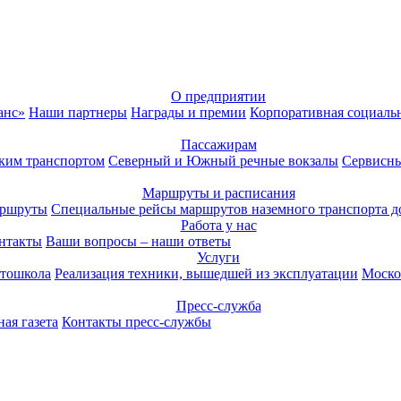
О предприятии
анс»
Наши партнеры
Награды и премии
Корпоративная социаль
Пассажирам
ким транспортом
Северный и Южный речные вокзалы
Сервисны
Маршруты и расписания
аршруты
Специальные рейсы маршрутов наземного транспорта д
Работа у нас
нтакты
Ваши вопросы – наши ответы
Услуги
тошкола
Реализация техники, вышедшей из эксплуатации
Моско
Пресс-служба
ая газета
Контакты пресс-службы