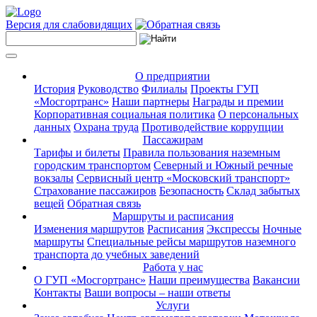
Версия для слабовидящих
О предприятии
История
Руководство
Филиалы
Проекты ГУП
«Мосгортранс»
Наши партнеры
Награды и премии
Корпоративная социальная политика
О персональных
данных
Охрана труда
Противодействие коррупции
Пассажирам
Тарифы и билеты
Правила пользования наземным
городским транспортом
Северный и Южный речные
вокзалы
Сервисный центр «Московский транспорт»
Страхование пассажиров
Безопасность
Склад забытых
вещей
Обратная связь
Маршруты и расписания
Изменения маршрутов
Расписания
Экспрессы
Ночные
маршруты
Специальные рейсы маршрутов наземного
транспорта до учебных заведений
Работа у нас
О ГУП «Мосгортранс»
Наши преимущества
Вакансии
Контакты
Ваши вопросы – наши ответы
Услуги