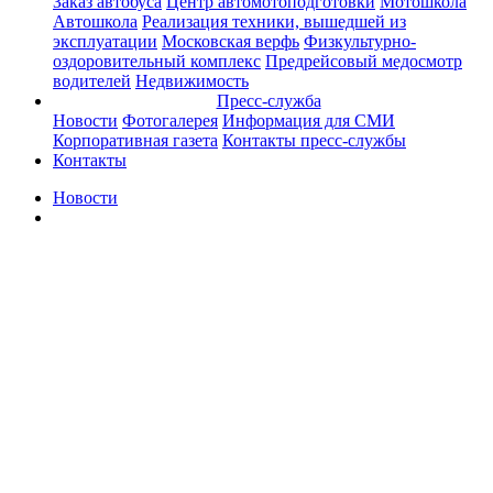
Заказ автобуса
Центр автомотоподготовки
Мотошкола
Автошкола
Реализация техники, вышедшей из
эксплуатации
Московская верфь
Физкультурно-
оздоровительный комплекс
Предрейсовый медосмотр
водителей
Недвижимость
Пресс-служба
Новости
Фотогалерея
Информация для СМИ
Корпоративная газета
Контакты пресс-службы
Контакты
Новости