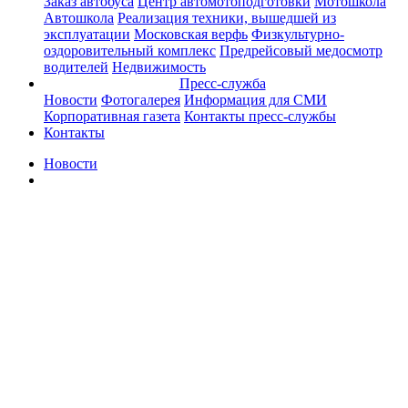
Заказ автобуса
Центр автомотоподготовки
Мотошкола
Автошкола
Реализация техники, вышедшей из
эксплуатации
Московская верфь
Физкультурно-
оздоровительный комплекс
Предрейсовый медосмотр
водителей
Недвижимость
Пресс-служба
Новости
Фотогалерея
Информация для СМИ
Корпоративная газета
Контакты пресс-службы
Контакты
Новости