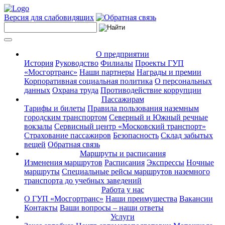
Версия для слабовидящих
О предприятии
История
Руководство
Филиалы
Проекты ГУП
«Мосгортранс»
Наши партнеры
Награды и премии
Корпоративная социальная политика
О персональных
данных
Охрана труда
Противодействие коррупции
Пассажирам
Тарифы и билеты
Правила пользования наземным
городским транспортом
Северный и Южный речные
вокзалы
Сервисный центр «Московский транспорт»
Страхование пассажиров
Безопасность
Склад забытых
вещей
Обратная связь
Маршруты и расписания
Изменения маршрутов
Расписания
Экспрессы
Ночные
маршруты
Специальные рейсы маршрутов наземного
транспорта до учебных заведений
Работа у нас
О ГУП «Мосгортранс»
Наши преимущества
Вакансии
Контакты
Ваши вопросы – наши ответы
Услуги