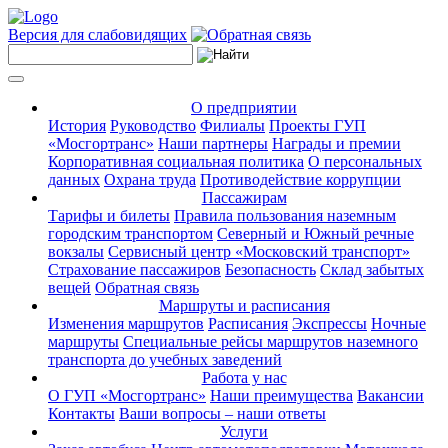
Версия для слабовидящих
О предприятии
История
Руководство
Филиалы
Проекты ГУП
«Мосгортранс»
Наши партнеры
Награды и премии
Корпоративная социальная политика
О персональных
данных
Охрана труда
Противодействие коррупции
Пассажирам
Тарифы и билеты
Правила пользования наземным
городским транспортом
Северный и Южный речные
вокзалы
Сервисный центр «Московский транспорт»
Страхование пассажиров
Безопасность
Склад забытых
вещей
Обратная связь
Маршруты и расписания
Изменения маршрутов
Расписания
Экспрессы
Ночные
маршруты
Специальные рейсы маршрутов наземного
транспорта до учебных заведений
Работа у нас
О ГУП «Мосгортранс»
Наши преимущества
Вакансии
Контакты
Ваши вопросы – наши ответы
Услуги