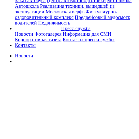
Заказ автобуса
Центр автомотоподготовки
Мотошкола
Автошкола
Реализация техники, вышедшей из
эксплуатации
Московская верфь
Физкультурно-
оздоровительный комплекс
Предрейсовый медосмотр
водителей
Недвижимость
Пресс-служба
Новости
Фотогалерея
Информация для СМИ
Корпоративная газета
Контакты пресс-службы
Контакты
Новости