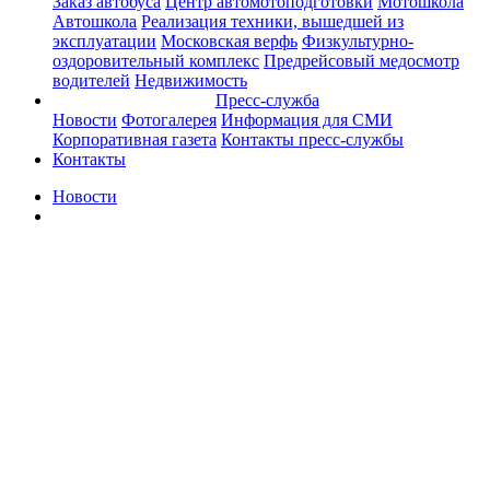
Заказ автобуса
Центр автомотоподготовки
Мотошкола
Автошкола
Реализация техники, вышедшей из
эксплуатации
Московская верфь
Физкультурно-
оздоровительный комплекс
Предрейсовый медосмотр
водителей
Недвижимость
Пресс-служба
Новости
Фотогалерея
Информация для СМИ
Корпоративная газета
Контакты пресс-службы
Контакты
Новости