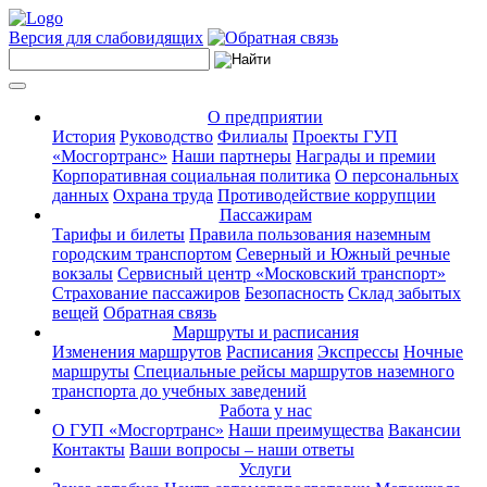
Версия для слабовидящих
О предприятии
История
Руководство
Филиалы
Проекты ГУП
«Мосгортранс»
Наши партнеры
Награды и премии
Корпоративная социальная политика
О персональных
данных
Охрана труда
Противодействие коррупции
Пассажирам
Тарифы и билеты
Правила пользования наземным
городским транспортом
Северный и Южный речные
вокзалы
Сервисный центр «Московский транспорт»
Страхование пассажиров
Безопасность
Склад забытых
вещей
Обратная связь
Маршруты и расписания
Изменения маршрутов
Расписания
Экспрессы
Ночные
маршруты
Специальные рейсы маршрутов наземного
транспорта до учебных заведений
Работа у нас
О ГУП «Мосгортранс»
Наши преимущества
Вакансии
Контакты
Ваши вопросы – наши ответы
Услуги