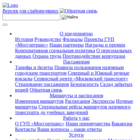
Версия для слабовидящих
О предприятии
История
Руководство
Филиалы
Проекты ГУП
«Мосгортранс»
Наши партнеры
Награды и премии
Корпоративная социальная политика
О персональных
данных
Охрана труда
Противодействие коррупции
Пассажирам
Тарифы и билеты
Правила пользования наземным
городским транспортом
Северный и Южный речные
вокзалы
Сервисный центр «Московский транспорт»
Страхование пассажиров
Безопасность
Склад забытых
вещей
Обратная связь
Маршруты и расписания
Изменения маршрутов
Расписания
Экспрессы
Ночные
маршруты
Специальные рейсы маршрутов наземного
транспорта до учебных заведений
Работа у нас
О ГУП «Мосгортранс»
Наши преимущества
Вакансии
Контакты
Ваши вопросы – наши ответы
Услуги