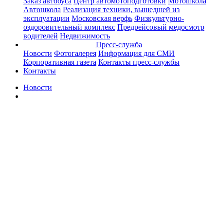
Заказ автобуса
Центр автомотоподготовки
Мотошкола
Автошкола
Реализация техники, вышедшей из
эксплуатации
Московская верфь
Физкультурно-
оздоровительный комплекс
Предрейсовый медосмотр
водителей
Недвижимость
Пресс-служба
Новости
Фотогалерея
Информация для СМИ
Корпоративная газета
Контакты пресс-службы
Контакты
Новости