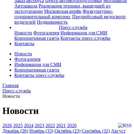
Заказ автобуса
Центр автомотоподготовки
Мотошкола
Автошкола
Реализация техники, вышедшей из
эксплуатации
Московская верфь
Физкультурно-
оздоровительный комплекс
Предрейсовый медосмотр
водителей
Недвижимость
Пресс-служба
Новости
Фотогалерея
Информация для СМИ
Корпоративная газета
Контакты пресс-службы
Контакты
Новости
Фотогалерея
Информация для СМИ
Корпоративная газета
Контакты пресс-службы
Главная
Пресс-служба
Новости
Новости
2026
2025
2024
2023
2022
2021
2020
Декабрь (26)
Ноябрь (33)
Октябрь (23)
Сентябрь (32)
Август