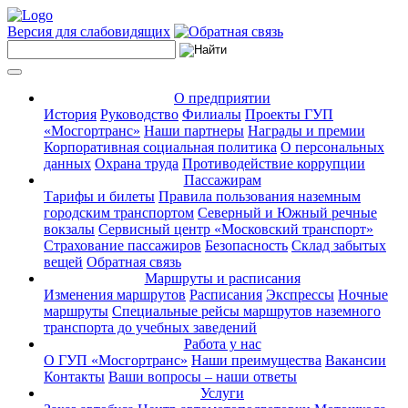
Версия для слабовидящих
О предприятии
История
Руководство
Филиалы
Проекты ГУП
«Мосгортранс»
Наши партнеры
Награды и премии
Корпоративная социальная политика
О персональных
данных
Охрана труда
Противодействие коррупции
Пассажирам
Тарифы и билеты
Правила пользования наземным
городским транспортом
Северный и Южный речные
вокзалы
Сервисный центр «Московский транспорт»
Страхование пассажиров
Безопасность
Склад забытых
вещей
Обратная связь
Маршруты и расписания
Изменения маршрутов
Расписания
Экспрессы
Ночные
маршруты
Специальные рейсы маршрутов наземного
транспорта до учебных заведений
Работа у нас
О ГУП «Мосгортранс»
Наши преимущества
Вакансии
Контакты
Ваши вопросы – наши ответы
Услуги