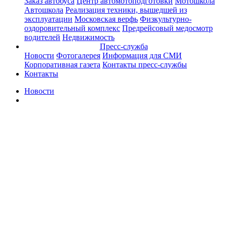
Заказ автобуса
Центр автомотоподготовки
Мотошкола
Автошкола
Реализация техники, вышедшей из
эксплуатации
Московская верфь
Физкультурно-
оздоровительный комплекс
Предрейсовый медосмотр
водителей
Недвижимость
Пресс-служба
Новости
Фотогалерея
Информация для СМИ
Корпоративная газета
Контакты пресс-службы
Контакты
Новости