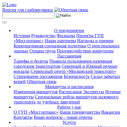
Версия для слабовидящих
О предприятии
История
Руководство
Филиалы
Проекты ГУП
«Мосгортранс»
Наши партнеры
Награды и премии
Корпоративная социальная политика
О персональных
данных
Охрана труда
Противодействие коррупции
Пассажирам
Тарифы и билеты
Правила пользования наземным
городским транспортом
Северный и Южный речные
вокзалы
Сервисный центр «Московский транспорт»
Страхование пассажиров
Безопасность
Склад забытых
вещей
Обратная связь
Маршруты и расписания
Изменения маршрутов
Расписания
Экспрессы
Ночные
маршруты
Специальные рейсы маршрутов наземного
транспорта до учебных заведений
Работа у нас
О ГУП «Мосгортранс»
Наши преимущества
Вакансии
Контакты
Ваши вопросы – наши ответы
Услуги