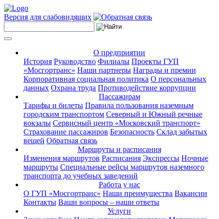
Версия для слабовидящих
О предприятии
История
Руководство
Филиалы
Проекты ГУП
«Мосгортранс»
Наши партнеры
Награды и премии
Корпоративная социальная политика
О персональных
данных
Охрана труда
Противодействие коррупции
Пассажирам
Тарифы и билеты
Правила пользования наземным
городским транспортом
Северный и Южный речные
вокзалы
Сервисный центр «Московский транспорт»
Страхование пассажиров
Безопасность
Склад забытых
вещей
Обратная связь
Маршруты и расписания
Изменения маршрутов
Расписания
Экспрессы
Ночные
маршруты
Специальные рейсы маршрутов наземного
транспорта до учебных заведений
Работа у нас
О ГУП «Мосгортранс»
Наши преимущества
Вакансии
Контакты
Ваши вопросы – наши ответы
Услуги