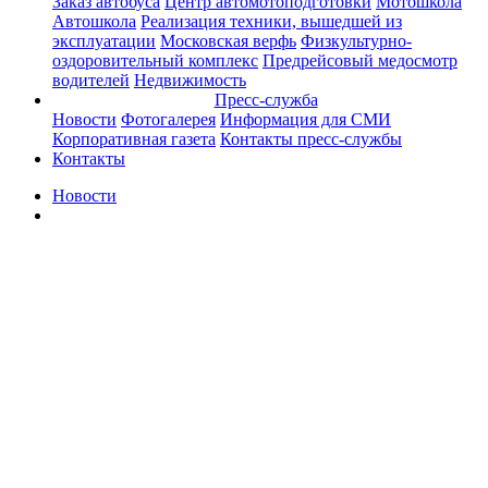
Заказ автобуса
Центр автомотоподготовки
Мотошкола
Автошкола
Реализация техники, вышедшей из
эксплуатации
Московская верфь
Физкультурно-
оздоровительный комплекс
Предрейсовый медосмотр
водителей
Недвижимость
Пресс-служба
Новости
Фотогалерея
Информация для СМИ
Корпоративная газета
Контакты пресс-службы
Контакты
Новости