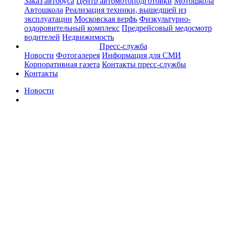
Заказ автобуса
Центр автомотоподготовки
Мотошкола
Автошкола
Реализация техники, вышедшей из
эксплуатации
Московская верфь
Физкультурно-
оздоровительный комплекс
Предрейсовый медосмотр
водителей
Недвижимость
Пресс-служба
Новости
Фотогалерея
Информация для СМИ
Корпоративная газета
Контакты пресс-службы
Контакты
Новости