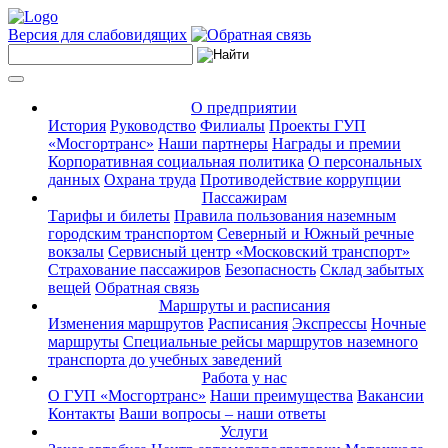
Версия для слабовидящих
О предприятии
История
Руководство
Филиалы
Проекты ГУП
«Мосгортранс»
Наши партнеры
Награды и премии
Корпоративная социальная политика
О персональных
данных
Охрана труда
Противодействие коррупции
Пассажирам
Тарифы и билеты
Правила пользования наземным
городским транспортом
Северный и Южный речные
вокзалы
Сервисный центр «Московский транспорт»
Страхование пассажиров
Безопасность
Склад забытых
вещей
Обратная связь
Маршруты и расписания
Изменения маршрутов
Расписания
Экспрессы
Ночные
маршруты
Специальные рейсы маршрутов наземного
транспорта до учебных заведений
Работа у нас
О ГУП «Мосгортранс»
Наши преимущества
Вакансии
Контакты
Ваши вопросы – наши ответы
Услуги