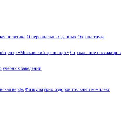
ная политика
О персональных данных
Охрана труда
й центр «Московский транспорт»
Страхование пассажиров
о учебных заведений
вская верфь
Физкультурно-оздоровительный комплекс