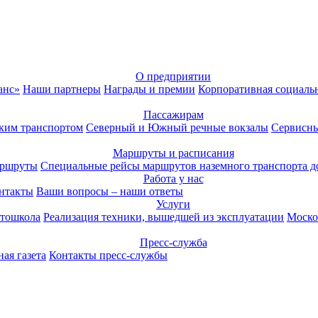
О предприятии
анс»
Наши партнеры
Награды и премии
Корпоративная социаль
Пассажирам
ким транспортом
Северный и Южный речные вокзалы
Сервисны
Маршруты и расписания
аршруты
Специальные рейсы маршрутов наземного транспорта д
Работа у нас
нтакты
Ваши вопросы – наши ответы
Услуги
тошкола
Реализация техники, вышедшей из эксплуатации
Моско
Пресс-служба
ая газета
Контакты пресс-службы