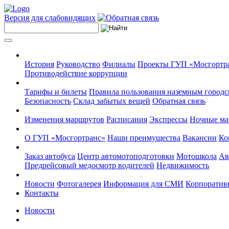
Версия для слабовидящих
История
Руководство
Филиалы
Проекты ГУП «Мосгортр
Противодействие коррупции
Тарифы и билеты
Правила пользования наземным городс
Безопасность
Склад забытых вещей
Обратная связь
Изменения маршрутов
Расписания
Экспрессы
Ночные м
О ГУП «Мосгортранс»
Наши преимущества
Вакансии
Ко
Заказ автобуса
Центр автомотоподготовки
Мотошкола
Ав
Предрейсовый медосмотр водителей
Недвижимость
Новости
Фотогалерея
Информация для СМИ
Корпоративн
Контакты
Новости