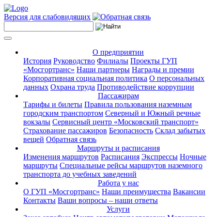
Версия для слабовидящих
О предприятии
История
Руководство
Филиалы
Проекты ГУП
«Мосгортранс»
Наши партнеры
Награды и премии
Корпоративная социальная политика
О персональных
данных
Охрана труда
Противодействие коррупции
Пассажирам
Тарифы и билеты
Правила пользования наземным
городским транспортом
Северный и Южный речные
вокзалы
Сервисный центр «Московский транспорт»
Страхование пассажиров
Безопасность
Склад забытых
вещей
Обратная связь
Маршруты и расписания
Изменения маршрутов
Расписания
Экспрессы
Ночные
маршруты
Специальные рейсы маршрутов наземного
транспорта до учебных заведений
Работа у нас
О ГУП «Мосгортранс»
Наши преимущества
Вакансии
Контакты
Ваши вопросы – наши ответы
Услуги