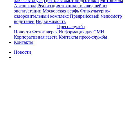
Заказ автобуса
Центр автомотоподготовки
Мотошкола
Автошкола
Реализация техники, вышедшей из
эксплуатации
Московская верфь
Физкультурно-
оздоровительный комплекс
Предрейсовый медосмотр
водителей
Недвижимость
Пресс-служба
Новости
Фотогалерея
Информация для СМИ
Корпоративная газета
Контакты пресс-службы
Контакты
Новости