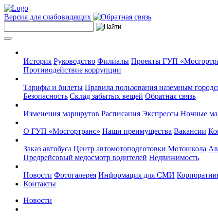
Версия для слабовидящих
История
Руководство
Филиалы
Проекты ГУП «Мосгортр
Противодействие коррупции
Тарифы и билеты
Правила пользования наземным городс
Безопасность
Склад забытых вещей
Обратная связь
Изменения маршрутов
Расписания
Экспрессы
Ночные м
О ГУП «Мосгортранс»
Наши преимущества
Вакансии
Ко
Заказ автобуса
Центр автомотоподготовки
Мотошкола
Ав
Предрейсовый медосмотр водителей
Недвижимость
Новости
Фотогалерея
Информация для СМИ
Корпоративн
Контакты
Новости