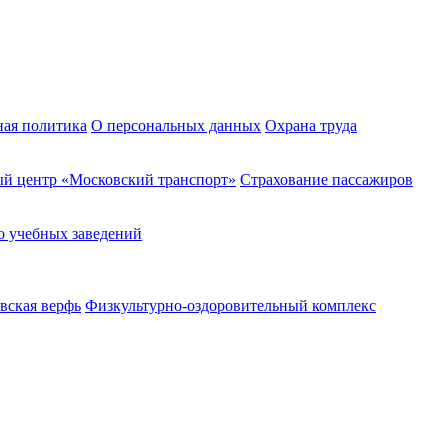
ная политика
О персональных данных
Охрана труда
й центр «Московский транспорт»
Страхование пассажиров
о учебных заведений
вская верфь
Физкультурно-оздоровительный комплекс