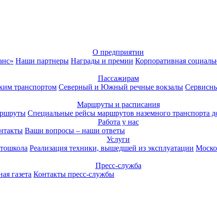
О предприятии
анс»
Наши партнеры
Награды и премии
Корпоративная социаль
Пассажирам
ким транспортом
Северный и Южный речные вокзалы
Сервисны
Маршруты и расписания
аршруты
Специальные рейсы маршрутов наземного транспорта д
Работа у нас
нтакты
Ваши вопросы – наши ответы
Услуги
тошкола
Реализация техники, вышедшей из эксплуатации
Моско
Пресс-служба
ая газета
Контакты пресс-службы