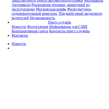
Заказ автобуса
Центр автомотоподготовки
Мотошкола
Автошкола
Реализация техники, вышедшей из
эксплуатации
Московская верфь
Физкультурно-
оздоровительный комплекс
Предрейсовый медосмотр
водителей
Недвижимость
Пресс-служба
Новости
Фотогалерея
Информация для СМИ
Корпоративная газета
Контакты пресс-службы
Контакты
Новости