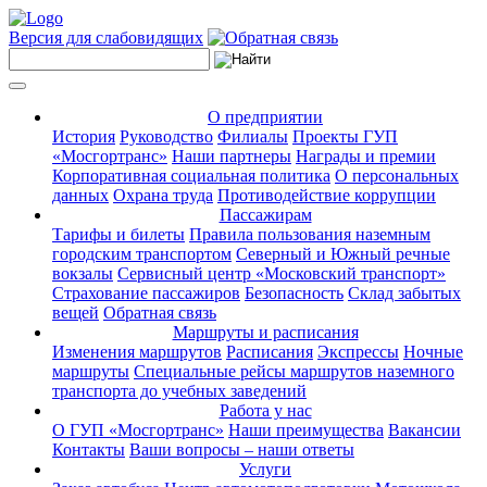
Версия для слабовидящих
О предприятии
История
Руководство
Филиалы
Проекты ГУП
«Мосгортранс»
Наши партнеры
Награды и премии
Корпоративная социальная политика
О персональных
данных
Охрана труда
Противодействие коррупции
Пассажирам
Тарифы и билеты
Правила пользования наземным
городским транспортом
Северный и Южный речные
вокзалы
Сервисный центр «Московский транспорт»
Страхование пассажиров
Безопасность
Склад забытых
вещей
Обратная связь
Маршруты и расписания
Изменения маршрутов
Расписания
Экспрессы
Ночные
маршруты
Специальные рейсы маршрутов наземного
транспорта до учебных заведений
Работа у нас
О ГУП «Мосгортранс»
Наши преимущества
Вакансии
Контакты
Ваши вопросы – наши ответы
Услуги