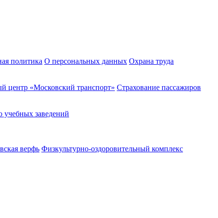
ная политика
О персональных данных
Охрана труда
й центр «Московский транспорт»
Страхование пассажиров
о учебных заведений
вская верфь
Физкультурно-оздоровительный комплекс