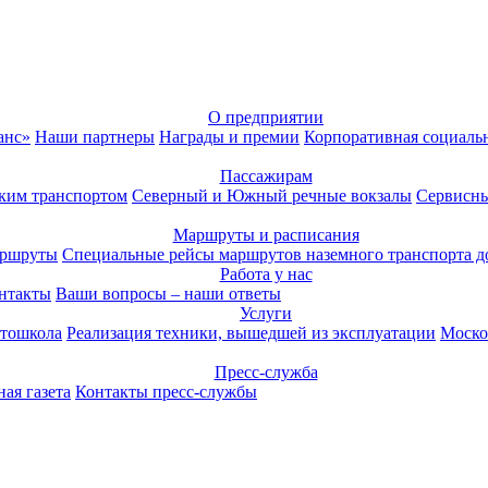
О предприятии
анс»
Наши партнеры
Награды и премии
Корпоративная социаль
Пассажирам
ким транспортом
Северный и Южный речные вокзалы
Сервисны
Маршруты и расписания
аршруты
Специальные рейсы маршрутов наземного транспорта д
Работа у нас
нтакты
Ваши вопросы – наши ответы
Услуги
тошкола
Реализация техники, вышедшей из эксплуатации
Моско
Пресс-служба
ая газета
Контакты пресс-службы