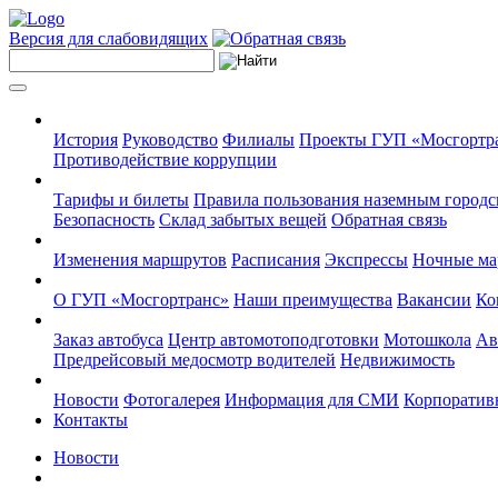
Версия для слабовидящих
История
Руководство
Филиалы
Проекты ГУП «Мосгортр
Противодействие коррупции
Тарифы и билеты
Правила пользования наземным городс
Безопасность
Склад забытых вещей
Обратная связь
Изменения маршрутов
Расписания
Экспрессы
Ночные м
О ГУП «Мосгортранс»
Наши преимущества
Вакансии
Ко
Заказ автобуса
Центр автомотоподготовки
Мотошкола
Ав
Предрейсовый медосмотр водителей
Недвижимость
Новости
Фотогалерея
Информация для СМИ
Корпоративн
Контакты
Новости