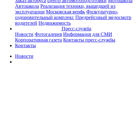
Заказ автобуса
Центр автомотоподготовки
Мотошкола
Автошкола
Реализация техники, вышедшей из
эксплуатации
Московская верфь
Физкультурно-
оздоровительный комплекс
Предрейсовый медосмотр
водителей
Недвижимость
Пресс-служба
Новости
Фотогалерея
Информация для СМИ
Корпоративная газета
Контакты пресс-службы
Контакты
Новости