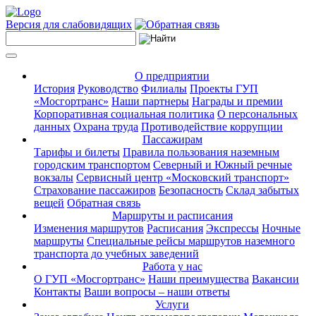
Версия для слабовидящих
О предприятии
История
Руководство
Филиалы
Проекты ГУП
«Мосгортранс»
Наши партнеры
Награды и премии
Корпоративная социальная политика
О персональных
данных
Охрана труда
Противодействие коррупции
Пассажирам
Тарифы и билеты
Правила пользования наземным
городским транспортом
Северный и Южный речные
вокзалы
Сервисный центр «Московский транспорт»
Страхование пассажиров
Безопасность
Склад забытых
вещей
Обратная связь
Маршруты и расписания
Изменения маршрутов
Расписания
Экспрессы
Ночные
маршруты
Специальные рейсы маршрутов наземного
транспорта до учебных заведений
Работа у нас
О ГУП «Мосгортранс»
Наши преимущества
Вакансии
Контакты
Ваши вопросы – наши ответы
Услуги