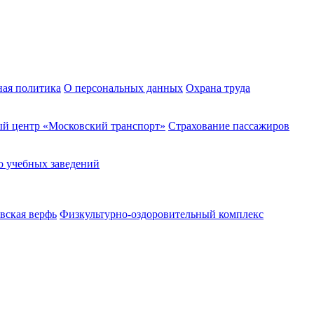
ная политика
О персональных данных
Охрана труда
й центр «Московский транспорт»
Страхование пассажиров
о учебных заведений
вская верфь
Физкультурно-оздоровительный комплекс