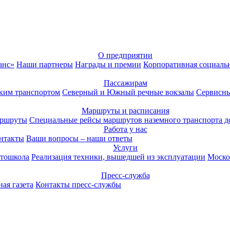
О предприятии
анс»
Наши партнеры
Награды и премии
Корпоративная социаль
Пассажирам
ким транспортом
Северный и Южный речные вокзалы
Сервисны
Маршруты и расписания
аршруты
Специальные рейсы маршрутов наземного транспорта д
Работа у нас
нтакты
Ваши вопросы – наши ответы
Услуги
тошкола
Реализация техники, вышедшей из эксплуатации
Моско
Пресс-служба
ая газета
Контакты пресс-службы