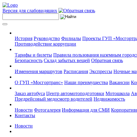
Версия для слабовидящих
История
Руководство
Филиалы
Проекты ГУП «Мосгортр
Противодействие коррупции
Тарифы и билеты
Правила пользования наземным городс
Безопасность
Склад забытых вещей
Обратная связь
Изменения маршрутов
Расписания
Экспрессы
Ночные м
О ГУП «Мосгортранс»
Наши преимущества
Вакансии
Ко
Заказ автобуса
Центр автомотоподготовки
Мотошкола
Ав
Предрейсовый медосмотр водителей
Недвижимость
Новости
Фотогалерея
Информация для СМИ
Корпоративн
Контакты
Новости