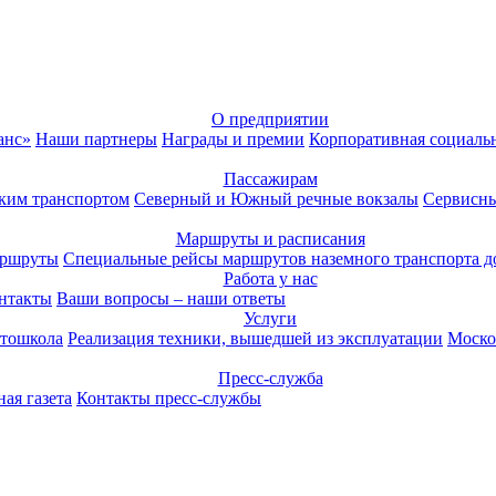
О предприятии
анс»
Наши партнеры
Награды и премии
Корпоративная социаль
Пассажирам
ким транспортом
Северный и Южный речные вокзалы
Сервисны
Маршруты и расписания
аршруты
Специальные рейсы маршрутов наземного транспорта д
Работа у нас
нтакты
Ваши вопросы – наши ответы
Услуги
тошкола
Реализация техники, вышедшей из эксплуатации
Моско
Пресс-служба
ая газета
Контакты пресс-службы