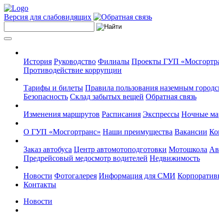
Версия для слабовидящих
История
Руководство
Филиалы
Проекты ГУП «Мосгортр
Противодействие коррупции
Тарифы и билеты
Правила пользования наземным городс
Безопасность
Склад забытых вещей
Обратная связь
Изменения маршрутов
Расписания
Экспрессы
Ночные м
О ГУП «Мосгортранс»
Наши преимущества
Вакансии
Ко
Заказ автобуса
Центр автомотоподготовки
Мотошкола
Ав
Предрейсовый медосмотр водителей
Недвижимость
Новости
Фотогалерея
Информация для СМИ
Корпоративн
Контакты
Новости