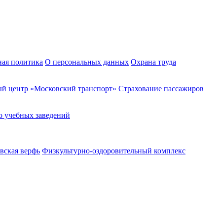
ная политика
О персональных данных
Охрана труда
й центр «Московский транспорт»
Страхование пассажиров
о учебных заведений
вская верфь
Физкультурно-оздоровительный комплекс