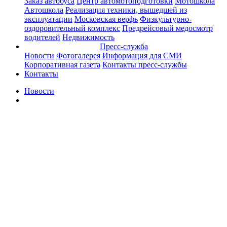
Заказ автобуса
Центр автомотоподготовки
Мотошкола
Автошкола
Реализация техники, вышедшей из
эксплуатации
Московская верфь
Физкультурно-
оздоровительный комплекс
Предрейсовый медосмотр
водителей
Недвижимость
Пресс-служба
Новости
Фотогалерея
Информация для СМИ
Корпоративная газета
Контакты пресс-службы
Контакты
Новости