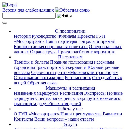
Версия для слабовидящих
О предприятии
История
Руководство
Филиалы
Проекты ГУП
«Мосгортранс»
Наши партнеры
Награды и премии
Корпоративная социальная политика
О персональных
данных
Охрана труда
Противодействие коррупции
Пассажирам
Тарифы и билеты
Правила пользования наземным
городским транспортом
Северный и Южный речные
вокзалы
Сервисный центр «Московский транспорт»
Страхование пассажиров
Безопасность
Склад забытых
вещей
Обратная связь
Маршруты и расписания
Изменения маршрутов
Расписания
Экспрессы
Ночные
маршруты
Специальные рейсы маршрутов наземного
транспорта до учебных заведений
Работа у нас
О ГУП «Мосгортранс»
Наши преимущества
Вакансии
Контакты
Ваши вопросы – наши ответы
Услуги