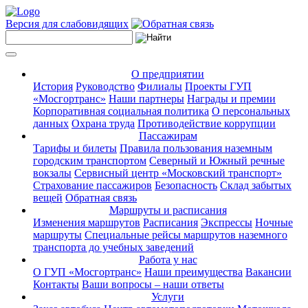
Версия для слабовидящих
О предприятии
История
Руководство
Филиалы
Проекты ГУП
«Мосгортранс»
Наши партнеры
Награды и премии
Корпоративная социальная политика
О персональных
данных
Охрана труда
Противодействие коррупции
Пассажирам
Тарифы и билеты
Правила пользования наземным
городским транспортом
Северный и Южный речные
вокзалы
Сервисный центр «Московский транспорт»
Страхование пассажиров
Безопасность
Склад забытых
вещей
Обратная связь
Маршруты и расписания
Изменения маршрутов
Расписания
Экспрессы
Ночные
маршруты
Специальные рейсы маршрутов наземного
транспорта до учебных заведений
Работа у нас
О ГУП «Мосгортранс»
Наши преимущества
Вакансии
Контакты
Ваши вопросы – наши ответы
Услуги