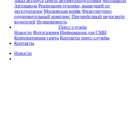
Заказ автобуса
Центр автомотоподготовки
Мотошкола
Автошкола
Реализация техники, вышедшей из
эксплуатации
Московская верфь
Физкультурно-
оздоровительный комплекс
Предрейсовый медосмотр
водителей
Недвижимость
Пресс-служба
Новости
Фотогалерея
Информация для СМИ
Корпоративная газета
Контакты пресс-службы
Контакты
Новости