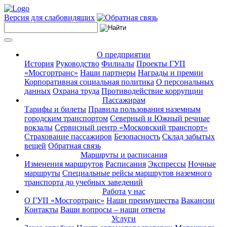
Версия для слабовидящих
О предприятии
История
Руководство
Филиалы
Проекты ГУП
«Мосгортранс»
Наши партнеры
Награды и премии
Корпоративная социальная политика
О персональных
данных
Охрана труда
Противодействие коррупции
Пассажирам
Тарифы и билеты
Правила пользования наземным
городским транспортом
Северный и Южный речные
вокзалы
Сервисный центр «Московский транспорт»
Страхование пассажиров
Безопасность
Склад забытых
вещей
Обратная связь
Маршруты и расписания
Изменения маршрутов
Расписания
Экспрессы
Ночные
маршруты
Специальные рейсы маршрутов наземного
транспорта до учебных заведений
Работа у нас
О ГУП «Мосгортранс»
Наши преимущества
Вакансии
Контакты
Ваши вопросы – наши ответы
Услуги