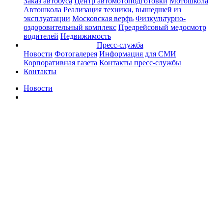
Заказ автобуса
Центр автомотоподготовки
Мотошкола
Автошкола
Реализация техники, вышедшей из
эксплуатации
Московская верфь
Физкультурно-
оздоровительный комплекс
Предрейсовый медосмотр
водителей
Недвижимость
Пресс-служба
Новости
Фотогалерея
Информация для СМИ
Корпоративная газета
Контакты пресс-службы
Контакты
Новости