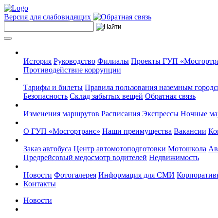
Версия для слабовидящих
История
Руководство
Филиалы
Проекты ГУП «Мосгортр
Противодействие коррупции
Тарифы и билеты
Правила пользования наземным городс
Безопасность
Склад забытых вещей
Обратная связь
Изменения маршрутов
Расписания
Экспрессы
Ночные м
О ГУП «Мосгортранс»
Наши преимущества
Вакансии
Ко
Заказ автобуса
Центр автомотоподготовки
Мотошкола
Ав
Предрейсовый медосмотр водителей
Недвижимость
Новости
Фотогалерея
Информация для СМИ
Корпоративн
Контакты
Новости