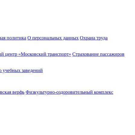
ная политика
О персональных данных
Охрана труда
й центр «Московский транспорт»
Страхование пассажиров
о учебных заведений
вская верфь
Физкультурно-оздоровительный комплекс