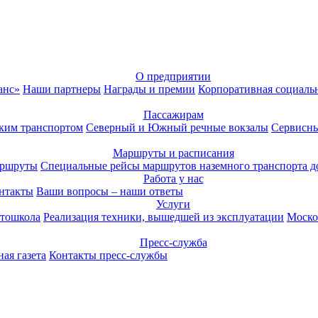
О предприятии
анс»
Наши партнеры
Награды и премии
Корпоративная социаль
Пассажирам
ким транспортом
Северный и Южный речные вокзалы
Сервисны
Маршруты и расписания
аршруты
Специальные рейсы маршрутов наземного транспорта д
Работа у нас
нтакты
Ваши вопросы – наши ответы
Услуги
тошкола
Реализация техники, вышедшей из эксплуатации
Моско
Пресс-служба
ая газета
Контакты пресс-службы