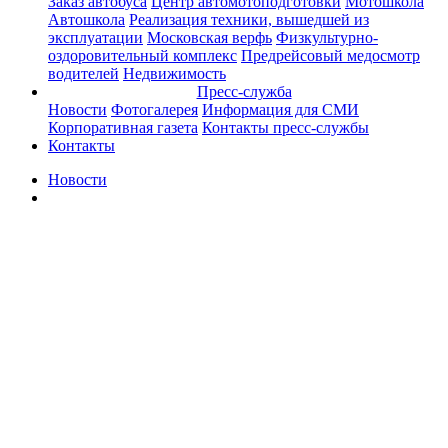
Заказ автобуса
Центр автомотоподготовки
Мотошкола
Автошкола
Реализация техники, вышедшей из
эксплуатации
Московская верфь
Физкультурно-
оздоровительный комплекс
Предрейсовый медосмотр
водителей
Недвижимость
Пресс-служба
Новости
Фотогалерея
Информация для СМИ
Корпоративная газета
Контакты пресс-службы
Контакты
Новости