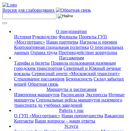
Версия для слабовидящих
О предприятии
История
Руководство
Филиалы
Проекты ГУП
«Мосгортранс»
Наши партнеры
Награды и премии
Корпоративная социальная политика
О персональных
данных
Охрана труда
Противодействие коррупции
Пассажирам
Тарифы и билеты
Правила пользования наземным
городским транспортом
Северный и Южный речные
вокзалы
Сервисный центр «Московский транспорт»
Страхование пассажиров
Безопасность
Склад забытых
вещей
Обратная связь
Маршруты и расписания
Изменения маршрутов
Расписания
Экспрессы
Ночные
маршруты
Специальные рейсы маршрутов наземного
транспорта до учебных заведений
Работа у нас
О ГУП «Мосгортранс»
Наши преимущества
Вакансии
Контакты
Ваши вопросы – наши ответы
Услуги