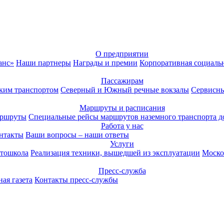
О предприятии
анс»
Наши партнеры
Награды и премии
Корпоративная социаль
Пассажирам
ким транспортом
Северный и Южный речные вокзалы
Сервисны
Маршруты и расписания
аршруты
Специальные рейсы маршрутов наземного транспорта д
Работа у нас
нтакты
Ваши вопросы – наши ответы
Услуги
тошкола
Реализация техники, вышедшей из эксплуатации
Моско
Пресс-служба
ая газета
Контакты пресс-службы