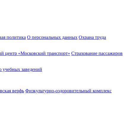
ная политика
О персональных данных
Охрана труда
й центр «Московский транспорт»
Страхование пассажиров
о учебных заведений
вская верфь
Физкультурно-оздоровительный комплекс