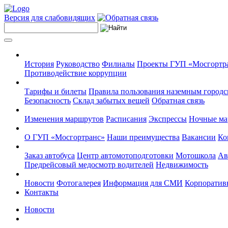
Версия для слабовидящих
История
Руководство
Филиалы
Проекты ГУП «Мосгортр
Противодействие коррупции
Тарифы и билеты
Правила пользования наземным городс
Безопасность
Склад забытых вещей
Обратная связь
Изменения маршрутов
Расписания
Экспрессы
Ночные м
О ГУП «Мосгортранс»
Наши преимущества
Вакансии
Ко
Заказ автобуса
Центр автомотоподготовки
Мотошкола
Ав
Предрейсовый медосмотр водителей
Недвижимость
Новости
Фотогалерея
Информация для СМИ
Корпоративн
Контакты
Новости