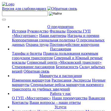
Версия для слабовидящих
О предприятии
История
Руководство
Филиалы
Проекты ГУП
«Мосгортранс»
Наши партнеры
Награды и премии
Корпоративная социальная политика
О персональных
данных
Охрана труда
Противодействие коррупции
Пассажирам
Тарифы и билеты
Правила пользования наземным
городским транспортом
Северный и Южный речные
вокзалы
Сервисный центр «Московский транспорт»
Страхование пассажиров
Безопасность
Склад забытых
вещей
Обратная связь
Маршруты и расписания
Изменения маршрутов
Расписания
Экспрессы
Ночные
маршруты
Специальные рейсы маршрутов наземного
транспорта до учебных заведений
Работа у нас
О ГУП «Мосгортранс»
Наши преимущества
Вакансии
Контакты
Ваши вопросы – наши ответы
Услуги