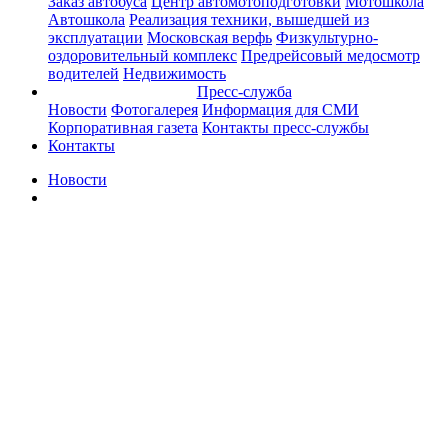
Заказ автобуса
Центр автомотоподготовки
Мотошкола
Автошкола
Реализация техники, вышедшей из
эксплуатации
Московская верфь
Физкультурно-
оздоровительный комплекс
Предрейсовый медосмотр
водителей
Недвижимость
Пресс-служба
Новости
Фотогалерея
Информация для СМИ
Корпоративная газета
Контакты пресс-службы
Контакты
Новости