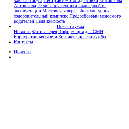
Заказ автобуса
Центр автомотоподготовки
Мотошкола
Автошкола
Реализация техники, вышедшей из
эксплуатации
Московская верфь
Физкультурно-
оздоровительный комплекс
Предрейсовый медосмотр
водителей
Недвижимость
Пресс-служба
Новости
Фотогалерея
Информация для СМИ
Корпоративная газета
Контакты пресс-службы
Контакты
Новости