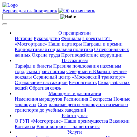
Версия для слабовидящих
О предприятии
История
Руководство
Филиалы
Проекты ГУП
«Мосгортранс»
Наши партнеры
Награды и премии
Корпоративная социальная политика
О персональных
данных
Охрана труда
Противодействие коррупции
Пассажирам
Тарифы и билеты
Правила пользования наземным
городским транспортом
Северный и Южный речные
вокзалы
Сервисный центр «Московский транспорт»
Страхование пассажиров
Безопасность
Склад забытых
вещей
Обратная связь
Маршруты и расписания
Изменения маршрутов
Расписания
Экспрессы
Ночные
маршруты
Специальные рейсы маршрутов наземного
транспорта до учебных заведений
Работа у нас
О ГУП «Мосгортранс»
Наши преимущества
Вакансии
Контакты
Ваши вопросы – наши ответы
Услуги