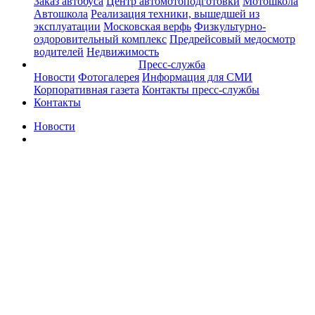
Заказ автобуса
Центр автомотоподготовки
Мотошкола
Автошкола
Реализация техники, вышедшей из
эксплуатации
Московская верфь
Физкультурно-
оздоровительный комплекс
Предрейсовый медосмотр
водителей
Недвижимость
Пресс-служба
Новости
Фотогалерея
Информация для СМИ
Корпоративная газета
Контакты пресс-службы
Контакты
Новости