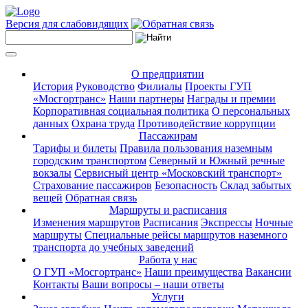
Версия для слабовидящих
О предприятии
История
Руководство
Филиалы
Проекты ГУП
«Мосгортранс»
Наши партнеры
Награды и премии
Корпоративная социальная политика
О персональных
данных
Охрана труда
Противодействие коррупции
Пассажирам
Тарифы и билеты
Правила пользования наземным
городским транспортом
Северный и Южный речные
вокзалы
Сервисный центр «Московский транспорт»
Страхование пассажиров
Безопасность
Склад забытых
вещей
Обратная связь
Маршруты и расписания
Изменения маршрутов
Расписания
Экспрессы
Ночные
маршруты
Специальные рейсы маршрутов наземного
транспорта до учебных заведений
Работа у нас
О ГУП «Мосгортранс»
Наши преимущества
Вакансии
Контакты
Ваши вопросы – наши ответы
Услуги