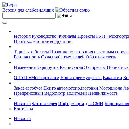
Версия для слабовидящих
История
Руководство
Филиалы
Проекты ГУП «Мосгортр
Противодействие коррупции
Тарифы и билеты
Правила пользования наземным городс
Безопасность
Склад забытых вещей
Обратная связь
Изменения маршрутов
Расписания
Экспрессы
Ночные м
О ГУП «Мосгортранс»
Наши преимущества
Вакансии
Ко
Заказ автобуса
Центр автомотоподготовки
Мотошкола
Ав
Предрейсовый медосмотр водителей
Недвижимость
Новости
Фотогалерея
Информация для СМИ
Корпоративн
Контакты
Новости