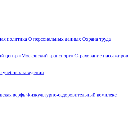
ная политика
О персональных данных
Охрана труда
й центр «Московский транспорт»
Страхование пассажиров
о учебных заведений
вская верфь
Физкультурно-оздоровительный комплекс