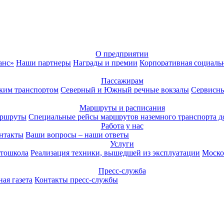
О предприятии
анс»
Наши партнеры
Награды и премии
Корпоративная социаль
Пассажирам
ким транспортом
Северный и Южный речные вокзалы
Сервисны
Маршруты и расписания
аршруты
Специальные рейсы маршрутов наземного транспорта д
Работа у нас
нтакты
Ваши вопросы – наши ответы
Услуги
тошкола
Реализация техники, вышедшей из эксплуатации
Моско
Пресс-служба
ая газета
Контакты пресс-службы