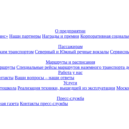
О предприятии
анс»
Наши партнеры
Награды и премии
Корпоративная социаль
Пассажирам
ким транспортом
Северный и Южный речные вокзалы
Сервисны
Маршруты и расписания
аршруты
Специальные рейсы маршрутов наземного транспорта д
Работа у нас
нтакты
Ваши вопросы – наши ответы
Услуги
тошкола
Реализация техники, вышедшей из эксплуатации
Моско
Пресс-служба
ая газета
Контакты пресс-службы