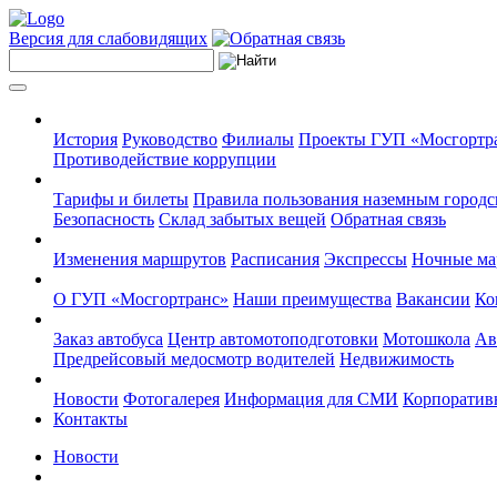
Версия для слабовидящих
История
Руководство
Филиалы
Проекты ГУП «Мосгортр
Противодействие коррупции
Тарифы и билеты
Правила пользования наземным городс
Безопасность
Склад забытых вещей
Обратная связь
Изменения маршрутов
Расписания
Экспрессы
Ночные м
О ГУП «Мосгортранс»
Наши преимущества
Вакансии
Ко
Заказ автобуса
Центр автомотоподготовки
Мотошкола
Ав
Предрейсовый медосмотр водителей
Недвижимость
Новости
Фотогалерея
Информация для СМИ
Корпоративн
Контакты
Новости