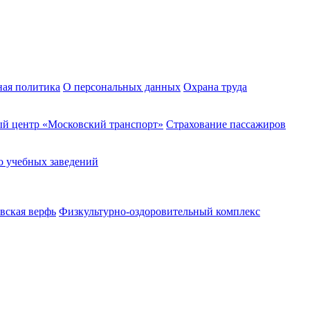
ная политика
О персональных данных
Охрана труда
й центр «Московский транспорт»
Страхование пассажиров
о учебных заведений
вская верфь
Физкультурно-оздоровительный комплекс