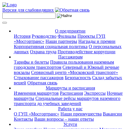
Версия для слабовидящих
О предприятии
История
Руководство
Филиалы
Проекты ГУП
«Мосгортранс»
Наши партнеры
Награды и премии
Корпоративная социальная политика
О персональных
данных
Охрана труда
Противодействие коррупции
Пассажирам
Тарифы и билеты
Правила пользования наземным
городским транспортом
Северный и Южный речные
вокзалы
Сервисный центр «Московский транспорт»
Страхование пассажиров
Безопасность
Склад забытых
вещей
Обратная связь
Маршруты и расписания
Изменения маршрутов
Расписания
Экспрессы
Ночные
маршруты
Специальные рейсы маршрутов наземного
транспорта до учебных заведений
Работа у нас
О ГУП «Мосгортранс»
Наши преимущества
Вакансии
Контакты
Ваши вопросы – наши ответы
Услуги