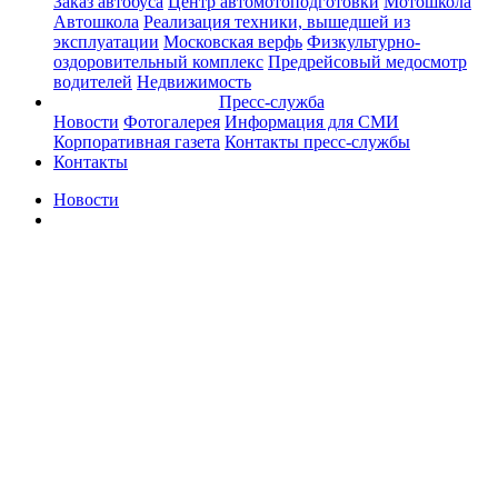
Заказ автобуса
Центр автомотоподготовки
Мотошкола
Автошкола
Реализация техники, вышедшей из
эксплуатации
Московская верфь
Физкультурно-
оздоровительный комплекс
Предрейсовый медосмотр
водителей
Недвижимость
Пресс-служба
Новости
Фотогалерея
Информация для СМИ
Корпоративная газета
Контакты пресс-службы
Контакты
Новости