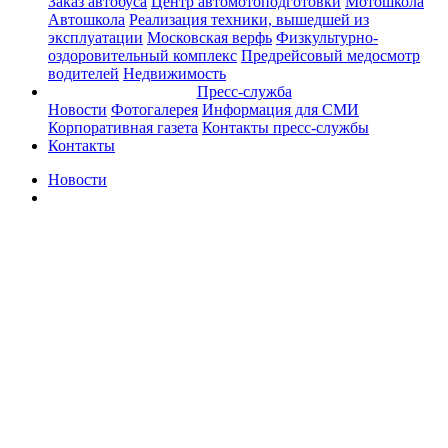
Заказ автобуса
Центр автомотоподготовки
Мотошкола
Автошкола
Реализация техники, вышедшей из
эксплуатации
Московская верфь
Физкультурно-
оздоровительный комплекс
Предрейсовый медосмотр
водителей
Недвижимость
Пресс-служба
Новости
Фотогалерея
Информация для СМИ
Корпоративная газета
Контакты пресс-службы
Контакты
Новости