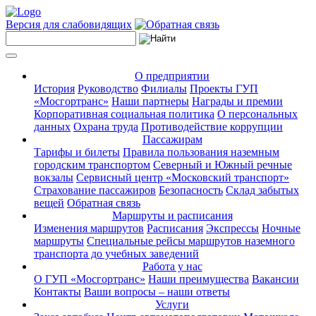
Версия для слабовидящих
О предприятии
История
Руководство
Филиалы
Проекты ГУП
«Мосгортранс»
Наши партнеры
Награды и премии
Корпоративная социальная политика
О персональных
данных
Охрана труда
Противодействие коррупции
Пассажирам
Тарифы и билеты
Правила пользования наземным
городским транспортом
Северный и Южный речные
вокзалы
Сервисный центр «Московский транспорт»
Страхование пассажиров
Безопасность
Склад забытых
вещей
Обратная связь
Маршруты и расписания
Изменения маршрутов
Расписания
Экспрессы
Ночные
маршруты
Специальные рейсы маршрутов наземного
транспорта до учебных заведений
Работа у нас
О ГУП «Мосгортранс»
Наши преимущества
Вакансии
Контакты
Ваши вопросы – наши ответы
Услуги