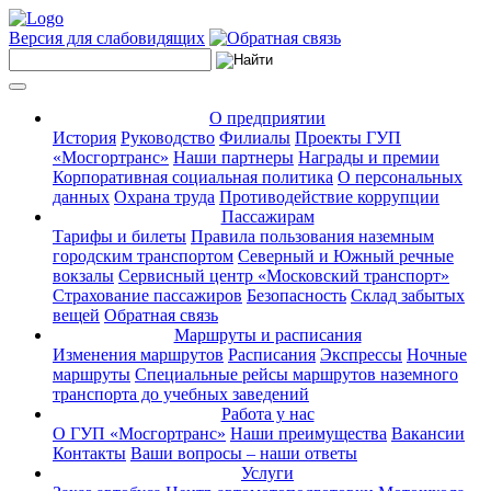
Версия для слабовидящих
О предприятии
История
Руководство
Филиалы
Проекты ГУП
«Мосгортранс»
Наши партнеры
Награды и премии
Корпоративная социальная политика
О персональных
данных
Охрана труда
Противодействие коррупции
Пассажирам
Тарифы и билеты
Правила пользования наземным
городским транспортом
Северный и Южный речные
вокзалы
Сервисный центр «Московский транспорт»
Страхование пассажиров
Безопасность
Склад забытых
вещей
Обратная связь
Маршруты и расписания
Изменения маршрутов
Расписания
Экспрессы
Ночные
маршруты
Специальные рейсы маршрутов наземного
транспорта до учебных заведений
Работа у нас
О ГУП «Мосгортранс»
Наши преимущества
Вакансии
Контакты
Ваши вопросы – наши ответы
Услуги