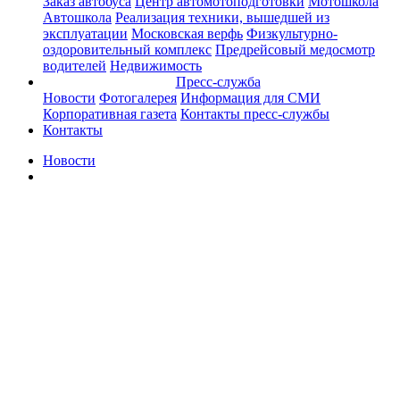
Заказ автобуса
Центр автомотоподготовки
Мотошкола
Автошкола
Реализация техники, вышедшей из
эксплуатации
Московская верфь
Физкультурно-
оздоровительный комплекс
Предрейсовый медосмотр
водителей
Недвижимость
Пресс-служба
Новости
Фотогалерея
Информация для СМИ
Корпоративная газета
Контакты пресс-службы
Контакты
Новости