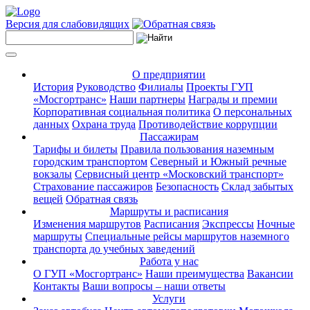
Версия для слабовидящих
О предприятии
История
Руководство
Филиалы
Проекты ГУП
«Мосгортранс»
Наши партнеры
Награды и премии
Корпоративная социальная политика
О персональных
данных
Охрана труда
Противодействие коррупции
Пассажирам
Тарифы и билеты
Правила пользования наземным
городским транспортом
Северный и Южный речные
вокзалы
Сервисный центр «Московский транспорт»
Страхование пассажиров
Безопасность
Склад забытых
вещей
Обратная связь
Маршруты и расписания
Изменения маршрутов
Расписания
Экспрессы
Ночные
маршруты
Специальные рейсы маршрутов наземного
транспорта до учебных заведений
Работа у нас
О ГУП «Мосгортранс»
Наши преимущества
Вакансии
Контакты
Ваши вопросы – наши ответы
Услуги