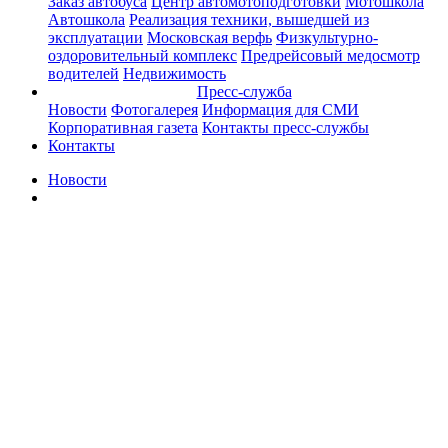
Заказ автобуса
Центр автомотоподготовки
Мотошкола
Автошкола
Реализация техники, вышедшей из
эксплуатации
Московская верфь
Физкультурно-
оздоровительный комплекс
Предрейсовый медосмотр
водителей
Недвижимость
Пресс-служба
Новости
Фотогалерея
Информация для СМИ
Корпоративная газета
Контакты пресс-службы
Контакты
Новости