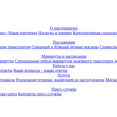
О предприятии
анс»
Наши партнеры
Награды и премии
Корпоративная социаль
Пассажирам
ким транспортом
Северный и Южный речные вокзалы
Сервисны
Маршруты и расписания
аршруты
Специальные рейсы маршрутов наземного транспорта д
Работа у нас
нтакты
Ваши вопросы – наши ответы
Услуги
тошкола
Реализация техники, вышедшей из эксплуатации
Моско
Пресс-служба
ая газета
Контакты пресс-службы