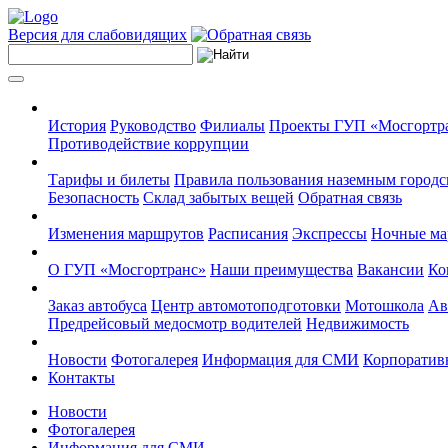
Версия для слабовидящих
История
Руководство
Филиалы
Проекты ГУП «Мосгортр
Противодействие коррупции
Тарифы и билеты
Правила пользования наземным городс
Безопасность
Склад забытых вещей
Обратная связь
Изменения маршрутов
Расписания
Экспрессы
Ночные м
О ГУП «Мосгортранс»
Наши преимущества
Вакансии
Ко
Заказ автобуса
Центр автомотоподготовки
Мотошкола
Ав
Предрейсовый медосмотр водителей
Недвижимость
Новости
Фотогалерея
Информация для СМИ
Корпоративн
Контакты
Новости
Фотогалерея
Информация для СМИ