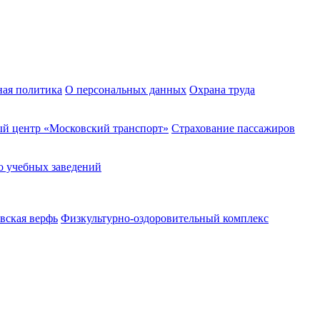
ная политика
О персональных данных
Охрана труда
й центр «Московский транспорт»
Страхование пассажиров
о учебных заведений
вская верфь
Физкультурно-оздоровительный комплекс