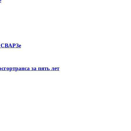
е
а СВАРЗе
сгортранса за пять лет