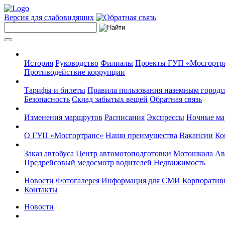
Версия для слабовидящих
История
Руководство
Филиалы
Проекты ГУП «Мосгортр
Противодействие коррупции
Тарифы и билеты
Правила пользования наземным городс
Безопасность
Склад забытых вещей
Обратная связь
Изменения маршрутов
Расписания
Экспрессы
Ночные м
О ГУП «Мосгортранс»
Наши преимущества
Вакансии
Ко
Заказ автобуса
Центр автомотоподготовки
Мотошкола
Ав
Предрейсовый медосмотр водителей
Недвижимость
Новости
Фотогалерея
Информация для СМИ
Корпоративн
Контакты
Новости