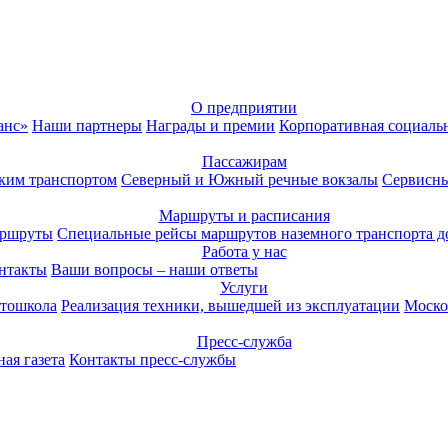
О предприятии
анс»
Наши партнеры
Награды и премии
Корпоративная социаль
Пассажирам
ким транспортом
Северный и Южный речные вокзалы
Сервисны
Маршруты и расписания
аршруты
Специальные рейсы маршрутов наземного транспорта д
Работа у нас
нтакты
Ваши вопросы – наши ответы
Услуги
тошкола
Реализация техники, вышедшей из эксплуатации
Моско
Пресс-служба
ая газета
Контакты пресс-службы