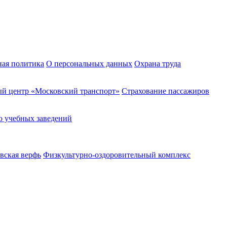
ная политика
О персональных данных
Охрана труда
й центр «Московский транспорт»
Страхование пассажиров
о учебных заведений
вская верфь
Физкультурно-оздоровительный комплекс