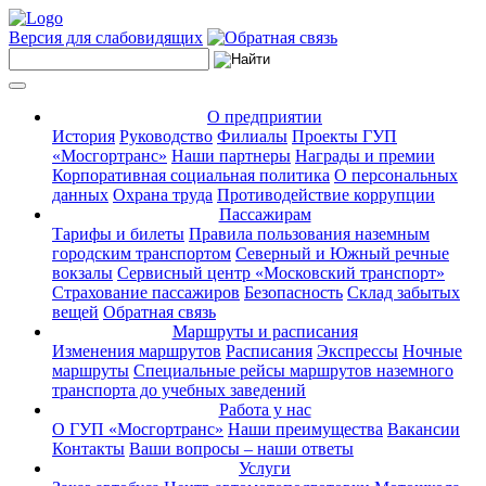
Версия для слабовидящих
О предприятии
История
Руководство
Филиалы
Проекты ГУП
«Мосгортранс»
Наши партнеры
Награды и премии
Корпоративная социальная политика
О персональных
данных
Охрана труда
Противодействие коррупции
Пассажирам
Тарифы и билеты
Правила пользования наземным
городским транспортом
Северный и Южный речные
вокзалы
Сервисный центр «Московский транспорт»
Страхование пассажиров
Безопасность
Склад забытых
вещей
Обратная связь
Маршруты и расписания
Изменения маршрутов
Расписания
Экспрессы
Ночные
маршруты
Специальные рейсы маршрутов наземного
транспорта до учебных заведений
Работа у нас
О ГУП «Мосгортранс»
Наши преимущества
Вакансии
Контакты
Ваши вопросы – наши ответы
Услуги