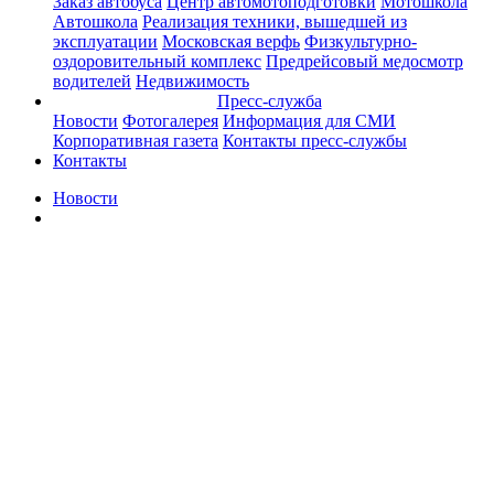
Заказ автобуса
Центр автомотоподготовки
Мотошкола
Автошкола
Реализация техники, вышедшей из
эксплуатации
Московская верфь
Физкультурно-
оздоровительный комплекс
Предрейсовый медосмотр
водителей
Недвижимость
Пресс-служба
Новости
Фотогалерея
Информация для СМИ
Корпоративная газета
Контакты пресс-службы
Контакты
Новости