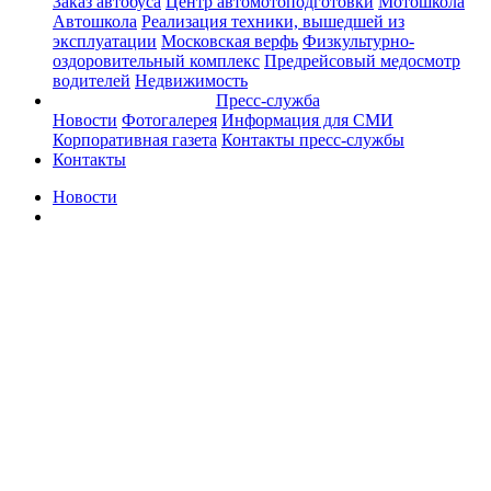
Заказ автобуса
Центр автомотоподготовки
Мотошкола
Автошкола
Реализация техники, вышедшей из
эксплуатации
Московская верфь
Физкультурно-
оздоровительный комплекс
Предрейсовый медосмотр
водителей
Недвижимость
Пресс-служба
Новости
Фотогалерея
Информация для СМИ
Корпоративная газета
Контакты пресс-службы
Контакты
Новости