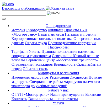
Версия для слабовидящих
О предприятии
История
Руководство
Филиалы
Проекты ГУП
«Мосгортранс»
Наши партнеры
Награды и премии
Корпоративная социальная политика
О персональных
данных
Охрана труда
Противодействие коррупции
Пассажирам
Тарифы и билеты
Правила пользования наземным
городским транспортом
Северный и Южный речные
вокзалы
Сервисный центр «Московский транспорт»
Страхование пассажиров
Безопасность
Склад забытых
вещей
Обратная связь
Маршруты и расписания
Изменения маршрутов
Расписания
Экспрессы
Ночные
маршруты
Специальные рейсы маршрутов наземного
транспорта до учебных заведений
Работа у нас
О ГУП «Мосгортранс»
Наши преимущества
Вакансии
Контакты
Ваши вопросы – наши ответы
Услуги