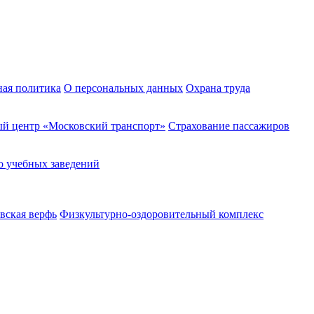
ная политика
О персональных данных
Охрана труда
й центр «Московский транспорт»
Страхование пассажиров
о учебных заведений
вская верфь
Физкультурно-оздоровительный комплекс