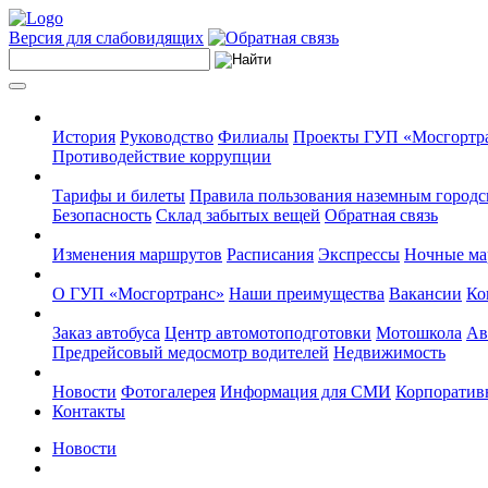
Версия для слабовидящих
История
Руководство
Филиалы
Проекты ГУП «Мосгортр
Противодействие коррупции
Тарифы и билеты
Правила пользования наземным городс
Безопасность
Склад забытых вещей
Обратная связь
Изменения маршрутов
Расписания
Экспрессы
Ночные м
О ГУП «Мосгортранс»
Наши преимущества
Вакансии
Ко
Заказ автобуса
Центр автомотоподготовки
Мотошкола
Ав
Предрейсовый медосмотр водителей
Недвижимость
Новости
Фотогалерея
Информация для СМИ
Корпоративн
Контакты
Новости