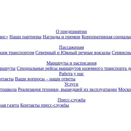
О предприятии
анс»
Наши партнеры
Награды и премии
Корпоративная социаль
Пассажирам
ким транспортом
Северный и Южный речные вокзалы
Сервисны
Маршруты и расписания
аршруты
Специальные рейсы маршрутов наземного транспорта д
Работа у нас
нтакты
Ваши вопросы – наши ответы
Услуги
тошкола
Реализация техники, вышедшей из эксплуатации
Моско
Пресс-служба
ая газета
Контакты пресс-службы