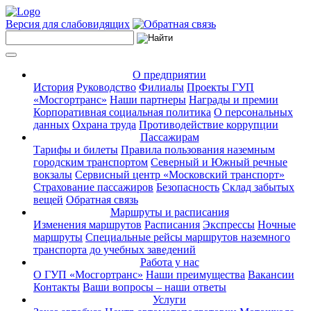
Версия для слабовидящих
О предприятии
История
Руководство
Филиалы
Проекты ГУП
«Мосгортранс»
Наши партнеры
Награды и премии
Корпоративная социальная политика
О персональных
данных
Охрана труда
Противодействие коррупции
Пассажирам
Тарифы и билеты
Правила пользования наземным
городским транспортом
Северный и Южный речные
вокзалы
Сервисный центр «Московский транспорт»
Страхование пассажиров
Безопасность
Склад забытых
вещей
Обратная связь
Маршруты и расписания
Изменения маршрутов
Расписания
Экспрессы
Ночные
маршруты
Специальные рейсы маршрутов наземного
транспорта до учебных заведений
Работа у нас
О ГУП «Мосгортранс»
Наши преимущества
Вакансии
Контакты
Ваши вопросы – наши ответы
Услуги