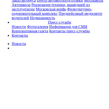
Заказ автобуса
Центр автомотоподготовки
Мотошкола
Автошкола
Реализация техники, вышедшей из
эксплуатации
Московская верфь
Физкультурно-
оздоровительный комплекс
Предрейсовый медосмотр
водителей
Недвижимость
Пресс-служба
Новости
Фотогалерея
Информация для СМИ
Корпоративная газета
Контакты пресс-службы
Контакты
Новости