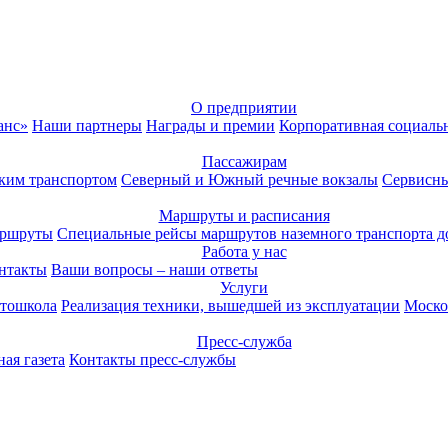
О предприятии
анс»
Наши партнеры
Награды и премии
Корпоративная социаль
Пассажирам
ким транспортом
Северный и Южный речные вокзалы
Сервисны
Маршруты и расписания
аршруты
Специальные рейсы маршрутов наземного транспорта д
Работа у нас
нтакты
Ваши вопросы – наши ответы
Услуги
тошкола
Реализация техники, вышедшей из эксплуатации
Моско
Пресс-служба
ая газета
Контакты пресс-службы