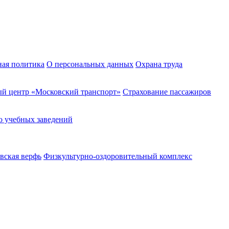
ная политика
О персональных данных
Охрана труда
й центр «Московский транспорт»
Страхование пассажиров
о учебных заведений
вская верфь
Физкультурно-оздоровительный комплекс