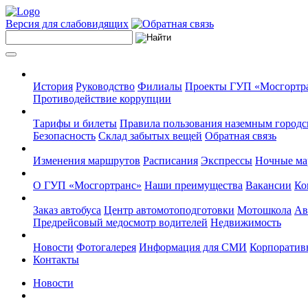
Версия для слабовидящих
История
Руководство
Филиалы
Проекты ГУП «Мосгортр
Противодействие коррупции
Тарифы и билеты
Правила пользования наземным городс
Безопасность
Склад забытых вещей
Обратная связь
Изменения маршрутов
Расписания
Экспрессы
Ночные м
О ГУП «Мосгортранс»
Наши преимущества
Вакансии
Ко
Заказ автобуса
Центр автомотоподготовки
Мотошкола
Ав
Предрейсовый медосмотр водителей
Недвижимость
Новости
Фотогалерея
Информация для СМИ
Корпоративн
Контакты
Новости