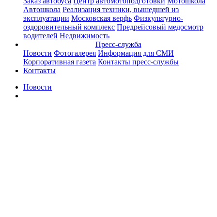
Заказ автобуса
Центр автомотоподготовки
Мотошкола
Автошкола
Реализация техники, вышедшей из
эксплуатации
Московская верфь
Физкультурно-
оздоровительный комплекс
Предрейсовый медосмотр
водителей
Недвижимость
Пресс-служба
Новости
Фотогалерея
Информация для СМИ
Корпоративная газета
Контакты пресс-службы
Контакты
Новости