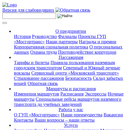
Версия для слабовидящих
О предприятии
История
Руководство
Филиалы
Проекты ГУП
«Мосгортранс»
Наши партнеры
Награды и премии
Корпоративная социальная политика
О персональных
данных
Охрана труда
Противодействие коррупции
Пассажирам
Тарифы и билеты
Правила пользования наземным
городским транспортом
Северный и Южный речные
вокзалы
Сервисный центр «Московский транспорт»
Страхование пассажиров
Безопасность
Склад забытых
вещей
Обратная связь
Маршруты и расписания
Изменения маршрутов
Расписания
Экспрессы
Ночные
маршруты
Специальные рейсы маршрутов наземного
транспорта до учебных заведений
Работа у нас
О ГУП «Мосгортранс»
Наши преимущества
Вакансии
Контакты
Ваши вопросы – наши ответы
Услуги