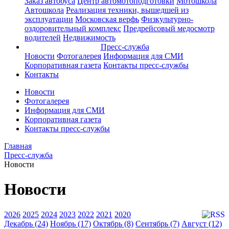
Заказ автобуса
Центр автомотоподготовки
Мотошкола
Автошкола
Реализация техники, вышедшей из
эксплуатации
Московская верфь
Физкультурно-
оздоровительный комплекс
Предрейсовый медосмотр
водителей
Недвижимость
Пресс-служба
Новости
Фотогалерея
Информация для СМИ
Корпоративная газета
Контакты пресс-службы
Контакты
Новости
Фотогалерея
Информация для СМИ
Корпоративная газета
Контакты пресс-службы
Главная
Пресс-служба
Новости
Новости
2026
2025
2024
2023
2022
2021
2020
Декабрь (24)
Ноябрь (17)
Октябрь (8)
Сентябрь (7)
Август (12)