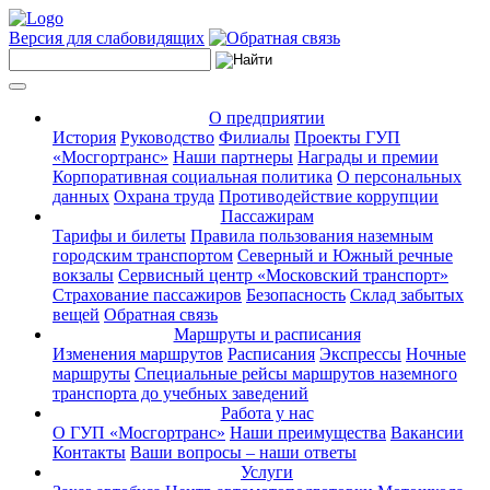
Версия для слабовидящих
О предприятии
История
Руководство
Филиалы
Проекты ГУП
«Мосгортранс»
Наши партнеры
Награды и премии
Корпоративная социальная политика
О персональных
данных
Охрана труда
Противодействие коррупции
Пассажирам
Тарифы и билеты
Правила пользования наземным
городским транспортом
Северный и Южный речные
вокзалы
Сервисный центр «Московский транспорт»
Страхование пассажиров
Безопасность
Склад забытых
вещей
Обратная связь
Маршруты и расписания
Изменения маршрутов
Расписания
Экспрессы
Ночные
маршруты
Специальные рейсы маршрутов наземного
транспорта до учебных заведений
Работа у нас
О ГУП «Мосгортранс»
Наши преимущества
Вакансии
Контакты
Ваши вопросы – наши ответы
Услуги