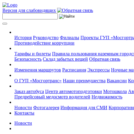
Версия для слабовидящих
История
Руководство
Филиалы
Проекты ГУП «Мосгортр
Противодействие коррупции
Тарифы и билеты
Правила пользования наземным городс
Безопасность
Склад забытых вещей
Обратная связь
Изменения маршрутов
Расписания
Экспрессы
Ночные м
О ГУП «Мосгортранс»
Наши преимущества
Вакансии
Ко
Заказ автобуса
Центр автомотоподготовки
Мотошкола
Ав
Предрейсовый медосмотр водителей
Недвижимость
Новости
Фотогалерея
Информация для СМИ
Корпоративн
Контакты
Новости