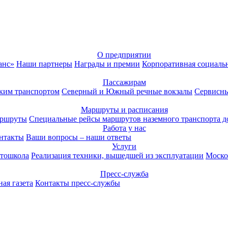
О предприятии
анс»
Наши партнеры
Награды и премии
Корпоративная социаль
Пассажирам
ким транспортом
Северный и Южный речные вокзалы
Сервисны
Маршруты и расписания
аршруты
Специальные рейсы маршрутов наземного транспорта д
Работа у нас
нтакты
Ваши вопросы – наши ответы
Услуги
тошкола
Реализация техники, вышедшей из эксплуатации
Моско
Пресс-служба
ая газета
Контакты пресс-службы