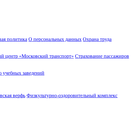
ная политика
О персональных данных
Охрана труда
й центр «Московский транспорт»
Страхование пассажиров
о учебных заведений
вская верфь
Физкультурно-оздоровительный комплекс