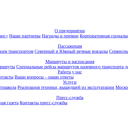
О предприятии
анс»
Наши партнеры
Награды и премии
Корпоративная социаль
Пассажирам
ким транспортом
Северный и Южный речные вокзалы
Сервисны
Маршруты и расписания
аршруты
Специальные рейсы маршрутов наземного транспорта д
Работа у нас
нтакты
Ваши вопросы – наши ответы
Услуги
тошкола
Реализация техники, вышедшей из эксплуатации
Моско
Пресс-служба
ая газета
Контакты пресс-службы