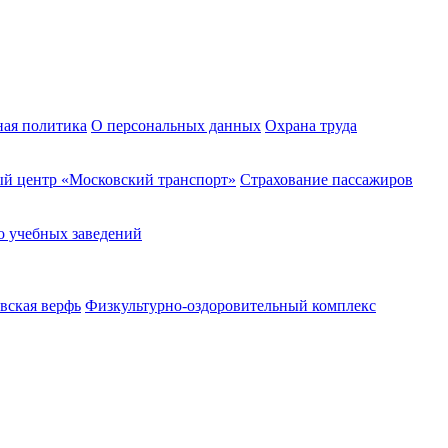
ная политика
О персональных данных
Охрана труда
й центр «Московский транспорт»
Страхование пассажиров
о учебных заведений
вская верфь
Физкультурно-оздоровительный комплекс