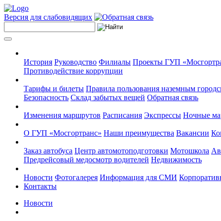
Версия для слабовидящих
История
Руководство
Филиалы
Проекты ГУП «Мосгортр
Противодействие коррупции
Тарифы и билеты
Правила пользования наземным городс
Безопасность
Склад забытых вещей
Обратная связь
Изменения маршрутов
Расписания
Экспрессы
Ночные м
О ГУП «Мосгортранс»
Наши преимущества
Вакансии
Ко
Заказ автобуса
Центр автомотоподготовки
Мотошкола
Ав
Предрейсовый медосмотр водителей
Недвижимость
Новости
Фотогалерея
Информация для СМИ
Корпоративн
Контакты
Новости