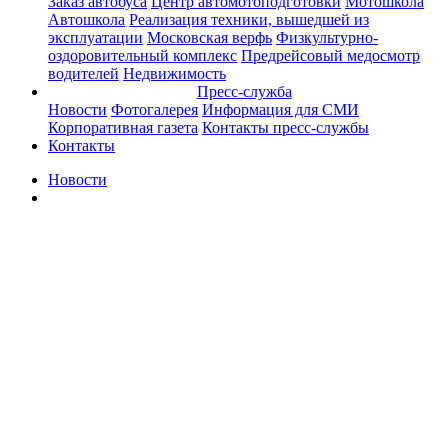
Заказ автобуса
Центр автомотоподготовки
Мотошкола
Автошкола
Реализация техники, вышедшей из
эксплуатации
Московская верфь
Физкультурно-
оздоровительный комплекс
Предрейсовый медосмотр
водителей
Недвижимость
Пресс-служба
Новости
Фотогалерея
Информация для СМИ
Корпоративная газета
Контакты пресс-службы
Контакты
Новости