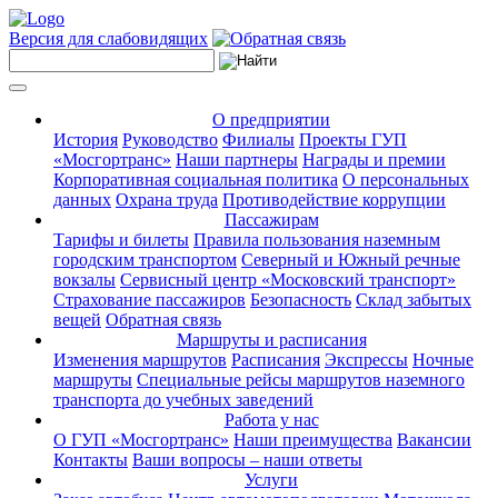
Версия для слабовидящих
О предприятии
История
Руководство
Филиалы
Проекты ГУП
«Мосгортранс»
Наши партнеры
Награды и премии
Корпоративная социальная политика
О персональных
данных
Охрана труда
Противодействие коррупции
Пассажирам
Тарифы и билеты
Правила пользования наземным
городским транспортом
Северный и Южный речные
вокзалы
Сервисный центр «Московский транспорт»
Страхование пассажиров
Безопасность
Склад забытых
вещей
Обратная связь
Маршруты и расписания
Изменения маршрутов
Расписания
Экспрессы
Ночные
маршруты
Специальные рейсы маршрутов наземного
транспорта до учебных заведений
Работа у нас
О ГУП «Мосгортранс»
Наши преимущества
Вакансии
Контакты
Ваши вопросы – наши ответы
Услуги