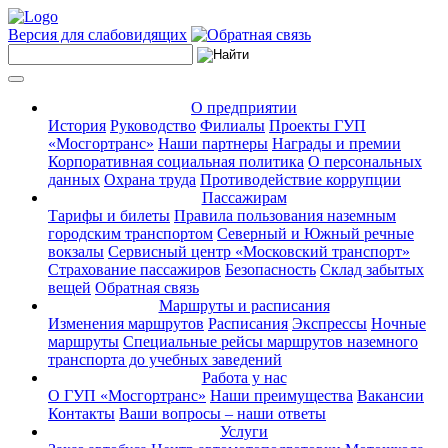
Версия для слабовидящих
О предприятии
История
Руководство
Филиалы
Проекты ГУП
«Мосгортранс»
Наши партнеры
Награды и премии
Корпоративная социальная политика
О персональных
данных
Охрана труда
Противодействие коррупции
Пассажирам
Тарифы и билеты
Правила пользования наземным
городским транспортом
Северный и Южный речные
вокзалы
Сервисный центр «Московский транспорт»
Страхование пассажиров
Безопасность
Склад забытых
вещей
Обратная связь
Маршруты и расписания
Изменения маршрутов
Расписания
Экспрессы
Ночные
маршруты
Специальные рейсы маршрутов наземного
транспорта до учебных заведений
Работа у нас
О ГУП «Мосгортранс»
Наши преимущества
Вакансии
Контакты
Ваши вопросы – наши ответы
Услуги