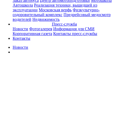
Заказ автобуса
Центр автомотоподготовки
Мотошкола
Автошкола
Реализация техники, вышедшей из
эксплуатации
Московская верфь
Физкультурно-
оздоровительный комплекс
Предрейсовый медосмотр
водителей
Недвижимость
Пресс-служба
Новости
Фотогалерея
Информация для СМИ
Корпоративная газета
Контакты пресс-службы
Контакты
Новости