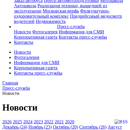
Заказ автобуса
Центр автомотоподготовки
Мотошкола
Автошкола
Реализация техники, вышедшей из
эксплуатации
Московская верфь
Физкультурно-
оздоровительный комплекс
Предрейсовый медосмотр
водителей
Недвижимость
Пресс-служба
Новости
Фотогалерея
Информация для СМИ
Корпоративная газета
Контакты пресс-службы
Контакты
Новости
Фотогалерея
Информация для СМИ
Корпоративная газета
Контакты пресс-службы
Главная
Пресс-служба
Новости
Новости
2026
2025
2024
2023
2022
2021
2020
Декабрь (24)
Ноябрь (23)
Октябрь (20)
Сентябрь (26)
Август