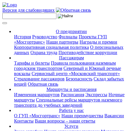
Версия для слабовидящих
О предприятии
История
Руководство
Филиалы
Проекты ГУП
«Мосгортранс»
Наши партнеры
Награды и премии
Корпоративная социальная политика
О персональных
данных
Охрана труда
Противодействие коррупции
Пассажирам
Тарифы и билеты
Правила пользования наземным
городским транспортом
Северный и Южный речные
вокзалы
Сервисный центр «Московский транспорт»
Страхование пассажиров
Безопасность
Склад забытых
вещей
Обратная связь
Маршруты и расписания
Изменения маршрутов
Расписания
Экспрессы
Ночные
маршруты
Специальные рейсы маршрутов наземного
транспорта до учебных заведений
Работа у нас
О ГУП «Мосгортранс»
Наши преимущества
Вакансии
Контакты
Ваши вопросы – наши ответы
Услуги