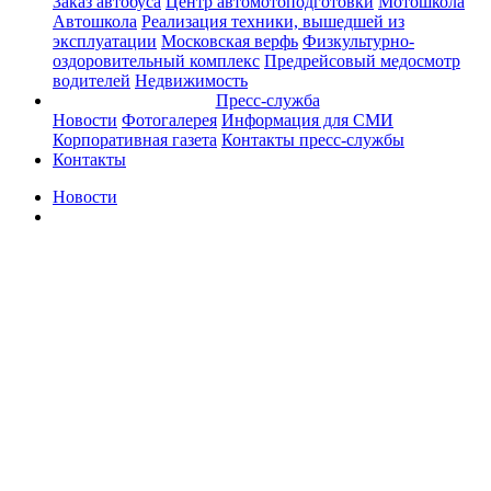
Заказ автобуса
Центр автомотоподготовки
Мотошкола
Автошкола
Реализация техники, вышедшей из
эксплуатации
Московская верфь
Физкультурно-
оздоровительный комплекс
Предрейсовый медосмотр
водителей
Недвижимость
Пресс-служба
Новости
Фотогалерея
Информация для СМИ
Корпоративная газета
Контакты пресс-службы
Контакты
Новости