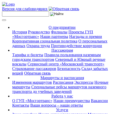
Версия для слабовидящих
О предприятии
История
Руководство
Филиалы
Проекты ГУП
«Мосгортранс»
Наши партнеры
Награды и премии
Корпоративная социальная политика
О персональных
данных
Охрана труда
Противодействие коррупции
Пассажирам
Тарифы и билеты
Правила пользования наземным
городским транспортом
Северный и Южный речные
вокзалы
Сервисный центр «Московский транспорт»
Страхование пассажиров
Безопасность
Склад забытых
вещей
Обратная связь
Маршруты и расписания
Изменения маршрутов
Расписания
Экспрессы
Ночные
маршруты
Специальные рейсы маршрутов наземного
транспорта до учебных заведений
Работа у нас
О ГУП «Мосгортранс»
Наши преимущества
Вакансии
Контакты
Ваши вопросы – наши ответы
Услуги