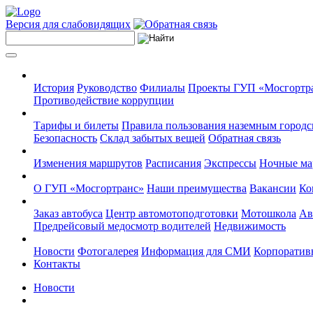
Версия для слабовидящих
История
Руководство
Филиалы
Проекты ГУП «Мосгортр
Противодействие коррупции
Тарифы и билеты
Правила пользования наземным городс
Безопасность
Склад забытых вещей
Обратная связь
Изменения маршрутов
Расписания
Экспрессы
Ночные м
О ГУП «Мосгортранс»
Наши преимущества
Вакансии
Ко
Заказ автобуса
Центр автомотоподготовки
Мотошкола
Ав
Предрейсовый медосмотр водителей
Недвижимость
Новости
Фотогалерея
Информация для СМИ
Корпоративн
Контакты
Новости