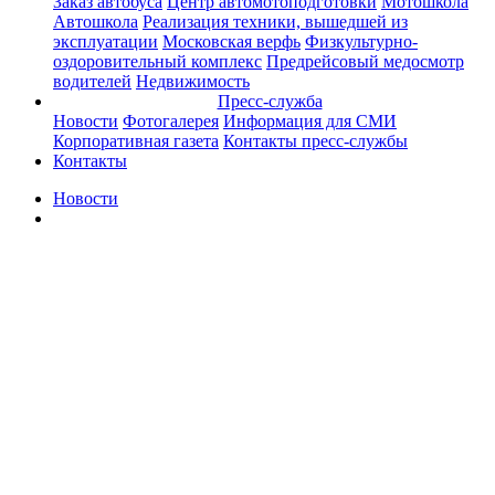
Заказ автобуса
Центр автомотоподготовки
Мотошкола
Автошкола
Реализация техники, вышедшей из
эксплуатации
Московская верфь
Физкультурно-
оздоровительный комплекс
Предрейсовый медосмотр
водителей
Недвижимость
Пресс-служба
Новости
Фотогалерея
Информация для СМИ
Корпоративная газета
Контакты пресс-службы
Контакты
Новости