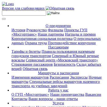
Версия для слабовидящих
О предприятии
История
Руководство
Филиалы
Проекты ГУП
«Мосгортранс»
Наши партнеры
Награды и премии
Корпоративная социальная политика
О персональных
данных
Охрана труда
Противодействие коррупции
Пассажирам
Тарифы и билеты
Правила пользования наземным
городским транспортом
Северный и Южный речные
вокзалы
Сервисный центр «Московский транспорт»
Страхование пассажиров
Безопасность
Склад забытых
вещей
Обратная связь
Маршруты и расписания
Изменения маршрутов
Расписания
Экспрессы
Ночные
маршруты
Специальные рейсы маршрутов наземного
транспорта до учебных заведений
Работа у нас
О ГУП «Мосгортранс»
Наши преимущества
Вакансии
Контакты
Ваши вопросы – наши ответы
Услуги